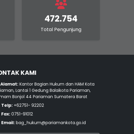
472.754
Total Pengunjung
ONTAK KAMI
Alamat:
Kantor Bagian Hukum dan HAM Kota
iaman, Lantai 1 Gedung Balaikota Pariaman,
. Imam Bonjol 44 Pariaman Sumatera Barat
Telp:
+62751- 92202
Fax:
0751-91012
Email:
bag_hukum@pariamankota.go.id