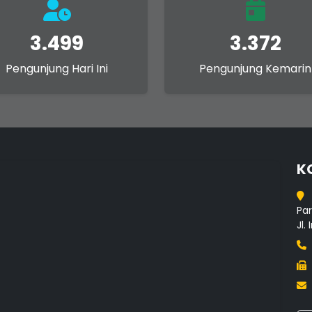
3.499
3.372
Pengunjung Hari Ini
Pengunjung Kemarin
K
Par
Jl